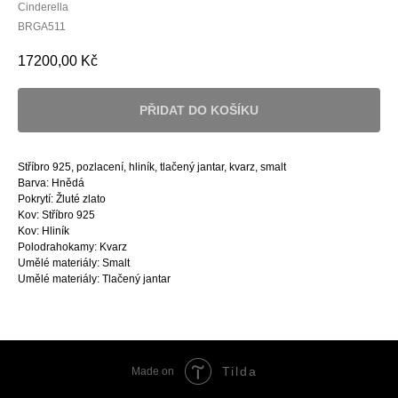
Cinderella
BRGA511
17200,00
Kč
PŘIDAT DO KOŠÍKU
Stříbro 925, pozlacení, hliník, tlačený jantar, kvarz, smalt
Barva: Hnědá
Pokrytí: Žluté zlato
Kov: Stříbro 925
Kov: Hliník
Polodrahokamy: Kvarz
Umělé materiály: Smalt
Umělé materiály: Tlačený jantar
Tilda
Made on