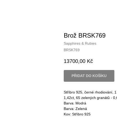
Brož BRSK769
Sapphires & Rubies
BRSK769
13700,00
Kč
PŘIDAT DO KOŠÍKU
Stříbro 925, černé rhodiování, 1 
1,42ct, 65 zelených granátů - 0,6
Barva: Modrá
Barva: Zelená
Kov: Stříbro 925