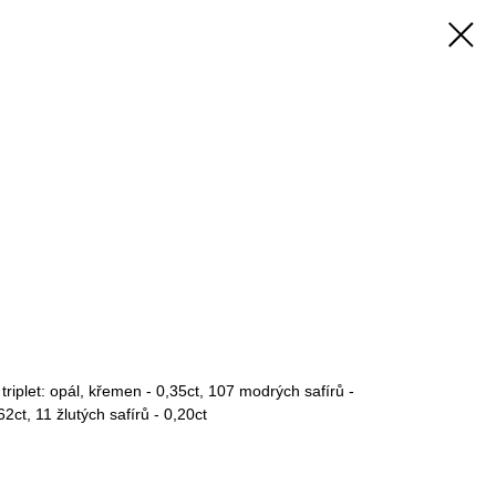
triplet: opál, křemen - 0,35ct, 107 modrých safírů -
2ct, 11 žlutých safírů - 0,20ct