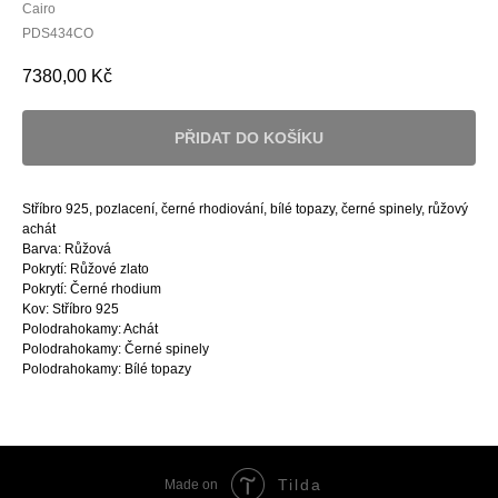
Cairo
PDS434CO
7380,00
Kč
PŘIDAT DO KOŠÍKU
Stříbro 925, pozlacení, černé rhodiování, bílé topazy, černé spinely, růžový
achát
Barva: Růžová
Pokrytí: Růžové zlato
Pokrytí: Černé rhodium
Kov: Stříbro 925
Polodrahokamy: Achát
Polodrahokamy: Černé spinely
Polodrahokamy: Bílé topazy
Tilda
Made on