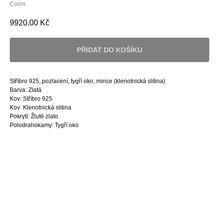
Coins
9920,00
Kč
PŘIDAT DO KOŠÍKU
Stříbro 925, pozlacení, tygří oko, mince (klenotnická slitina)
Barva: Zlatá
Kov: Stříbro 925
Kov: Klenotnická slitina
Pokrytí: Žluté zlato
Polodrahokamy: Tygří oko