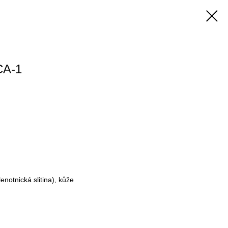
CA-1
enotnická slitina), kůže