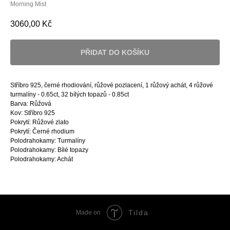
Morning Mist
3060,00
Kč
PŘIDAT DO KOŠÍKU
Stříbro 925, černé rhodiování, růžové pozlacení, 1 růžový achát, 4 růžové
turmalíny - 0.65ct, 32 bílých topazů - 0.85ct
Barva: Růžová
Kov: Stříbro 925
Pokrytí: Růžové zlato
Pokrytí: Černé rhodium
Polodrahokamy: Turmalíny
Polodrahokamy: Bílé topazy
Polodrahokamy: Achát
Tilda
Made on