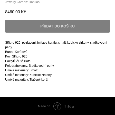
Jewelry Garden: Dahlias
8460,00
Kč
PŘIDAT DO KOŠÍKU
Stříbro 925, pozlacení, imitace korálu, smalt, kubické zirkony, sladkovodní
perly
Barva: Korálová
Kov: Stříbro 925
Pokrytí: Žluté zlato
Polodrahokamy: Sladkovodní perly
Umělé materiály: Smalt
Umělé materiály: Kubické zirkony
Umělé materiály: Tlačený korál
Tilda
Made on