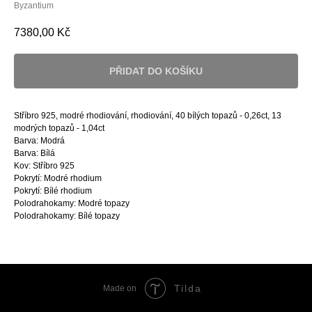
Byzantium
7380,00
Kč
PŘIDAT DO KOŠÍKU
Stříbro 925, modré rhodiování, rhodiování, 40 bílých topazů - 0,26ct, 13
modrých topazů - 1,04ct
Barva: Modrá
Barva: Bílá
Kov: Stříbro 925
Pokrytí: Modré rhodium
Pokrytí: Bílé rhodium
Polodrahokamy: Modré topazy
Polodrahokamy: Bílé topazy
Tilda
Made on