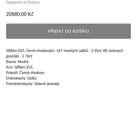
Sapphires & Rubies
20980,00
Kč
PŘIDAT DO KOŠÍKU
Stříbro 925, černé rhodiování, 167 modrých safírů - 3.35ct, 88 zelených
granátů - 1.78ct
Barva: Modrá
Kov: Stříbro 925
Pokrytí: Černé rhodium
Drahokamy: Safíry
Polodrahokamy: Zelené granáty