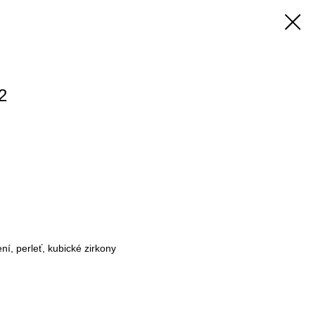
2
ní, perleť, kubické zirkony