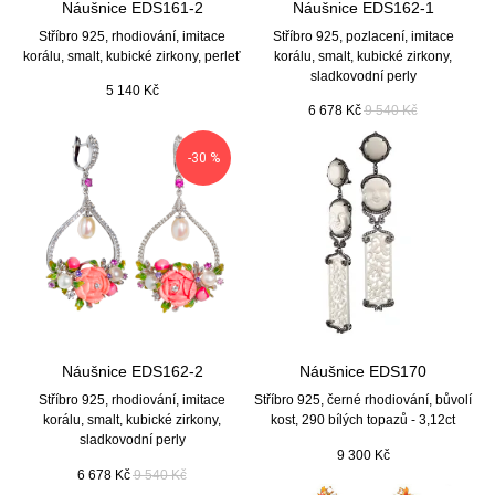
Náušnice EDS161-2
Náušnice EDS162-1
Stříbro 925, rhodiování, imitace
Stříbro 925, pozlacení, imitace
korálu, smalt, kubické zirkony, perleť
korálu, smalt, kubické zirkony,
sladkovodní perly
5 140
Kč
6 678
Kč
9 540
Kč
-30 %
Náušnice EDS162-2
Náušnice EDS170
Stříbro 925, rhodiování, imitace
Stříbro 925, černé rhodiování, bůvolí
korálu, smalt, kubické zirkony,
kost, 290 bílých topazů - 3,12ct
sladkovodní perly
9 300
Kč
6 678
Kč
9 540
Kč