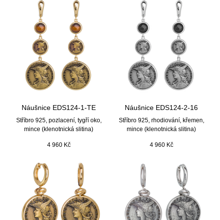
Náušnice EDS124-1-TE
Náušnice EDS124-2-16
Stříbro 925, pozlacení, tygří oko,
Stříbro 925, rhodiování, křemen,
mince (klenotnická slitina)
mince (klenotnická slitina)
4 960
Kč
4 960
Kč