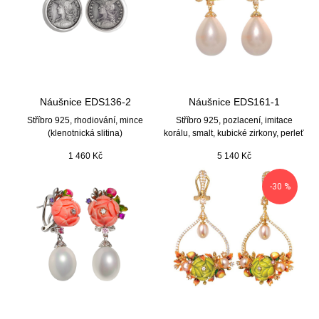
Náušnice EDS136-2
Náušnice EDS161-1
Stříbro 925, rhodiování, mince
Stříbro 925, pozlacení, imitace
(klenotnická slitina)
korálu, smalt, kubické zirkony, perleť
1 460
Kč
5 140
Kč
-30 %