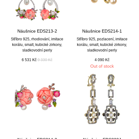
Náušnice EDS213-2
Náušnice EDS214-1
Stříbro 925, rhodiování, imitace
Stříbro 925, pozlacení, imitace
korálu, smalt, kubické zirkony,
korálu, smalt, kubické zirkony,
sladkovodní perly
sladkovodní perly
6 531
Kč
9 330
Kč
4 090
Kč
Out of stock