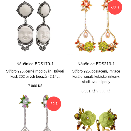
-30 %
Náušnice EDS170-1
Náušnice EDS213-1
Stříbro 925, černé rhodiování, bůvolí
Stříbro 925, pozlacení, imitace
kost, 202 bílých topazů - 2,14ct
korálu, smalt, kubické zirkony,
sladkovodní perly
7 060
Kč
6 531
Kč
9 330
Kč
-30 %