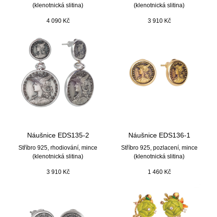
(klenotnická slitina)
(klenotnická slitina)
4 090
Kč
3 910
Kč
Náušnice EDS135-2
Náušnice EDS136-1
Stříbro 925, rhodiování, mince
Stříbro 925, pozlacení, mince
(klenotnická slitina)
(klenotnická slitina)
3 910
Kč
1 460
Kč