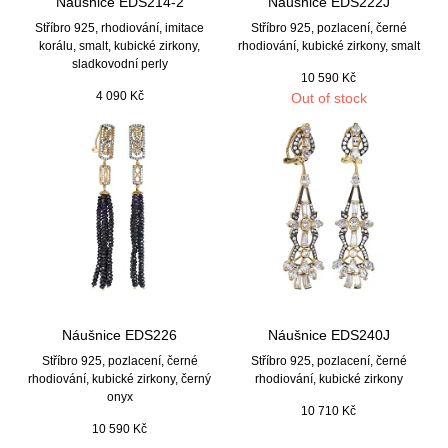
Náušnice EDS214-2
Náušnice EDS222J
Stříbro 925, rhodiování, imitace
Stříbro 925, pozlacení, černé
korálu, smalt, kubické zirkony,
rhodiování, kubické zirkony, smalt
sladkovodní perly
10 590
Kč
4 090
Kč
Out of stock
Náušnice EDS226
Náušnice EDS240J
Stříbro 925, pozlacení, černé
Stříbro 925, pozlacení, černé
rhodiování, kubické zirkony, černý
rhodiování, kubické zirkony
onyx
10 710
Kč
10 590
Kč