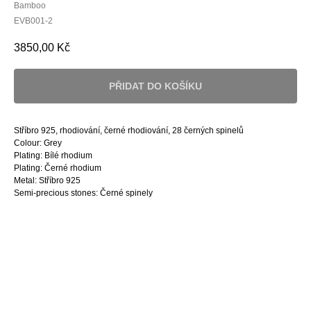
Bamboo
EVB001-2
3850,00
Kč
PŘIDAT DO KOŠÍKU
Stříbro 925, rhodiování, černé rhodiování, 28 černých spinelů
Colour: Grey
Plating: Bílé rhodium
Plating: Černé rhodium
Metal: Stříbro 925
Semi-precious stones: Černé spinely