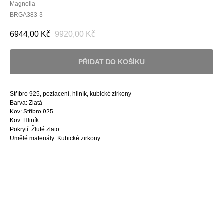
Magnolia
BRGA383-3
6944,00
Kč
9920,00
Kč
PŘIDAT DO KOŠÍKU
Stříbro 925, pozlacení, hliník, kubické zirkony
Barva: Zlatá
Kov: Stříbro 925
Kov: Hliník
Pokrytí: Žluté zlato
Umělé materiály: Kubické zirkony