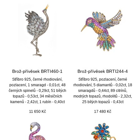
Brož-přívěsek BRTI460-1
Brož-přívěsek BRTI244-4
Stříbro 925, černé rhodiování,
Stříbro 925, pozlacení, černé
pozlacení, 1 smaragd - 0,01ct, 48
rhodiování, 5 diamantů - 0,02ct, 18
černých spinelů - 0,29ct, 51 bílých
smaragdů - 0,44ct, 89 citrínů,
topazů - 0,53ct, 34 měsičních
modrých topazů, rhodolitů - 2,32ct,
kamenů - 2,42ct, 1 rubín - 0,40ct
25 bílých topazů - 0,43ct
11 650
Kč
17 480
Kč