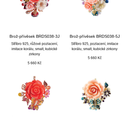
Brož-přívěsek BRDS038-3J
Brož-přívěsek BRDS038-5J
Stříbro 925, růžové pozlacení,
Stříbro 925, pozlacení, imitace
imitace korálu, smalt, kubické
korálu, smalt, kubické zirkony
zirkony
5 660
Kč
5 660
Kč