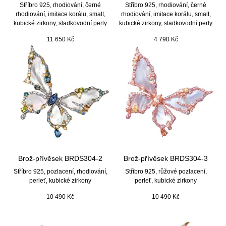
Stříbro 925, rhodiování, černé
Stříbro 925, rhodiování, černé
rhodiování, imitace korálu, smalt,
rhodiování, imitace korálu, smalt,
kubické zirkony, sladkovodní perly
kubické zirkony, sladkovodní perly
11 650
Kč
4 790
Kč
Brož-přívěsek BRDS304-2
Brož-přívěsek BRDS304-3
Stříbro 925, pozlacení, rhodiování,
Stříbro 925, růžové pozlacení,
perleť, kubické zirkony
perleť, kubické zirkony
10 490
Kč
10 490
Kč