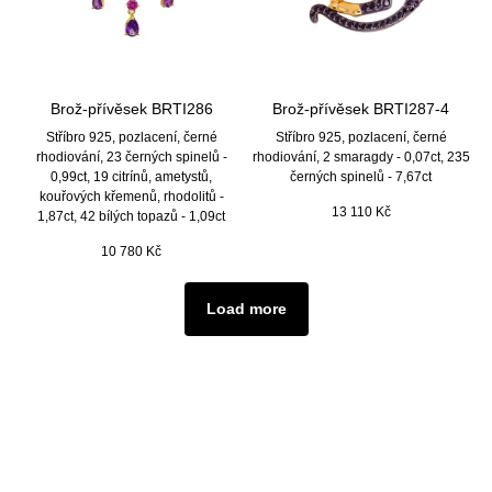
Brož-přívěsek BRTI286
Brož-přívěsek BRTI287-4
Stříbro 925, pozlacení, černé
Stříbro 925, pozlacení, černé
rhodiování, 23 černých spinelů -
rhodiování, 2 smaragdy - 0,07ct, 235
0,99ct, 19 citrínů, ametystů,
černých spinelů - 7,67ct
kouřových křemenů, rhodolitů -
13 110
Kč
1,87ct, 42 bílých topazů - 1,09ct
10 780
Kč
Load more