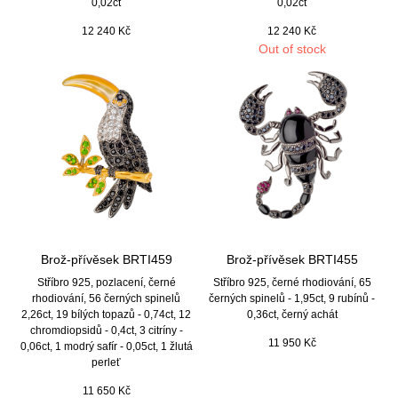
0,02ct
0,02ct
12 240
Kč
12 240
Kč
Out of stock
Brož-přívěsek BRTI459
Brož-přívěsek BRTI455
Stříbro 925, pozlacení, černé
Stříbro 925, černé rhodiování, 65
rhodiování, 56 černých spinelů
černých spinelů - 1,95ct, 9 rubínů -
2,26ct, 19 bílých topazů - 0,74ct, 12
0,36ct, černý achát
chromdiopsidů - 0,4ct, 3 citríny -
11 950
Kč
0,06ct, 1 modrý safír - 0,05ct, 1 žlutá
perleť
11 650
Kč