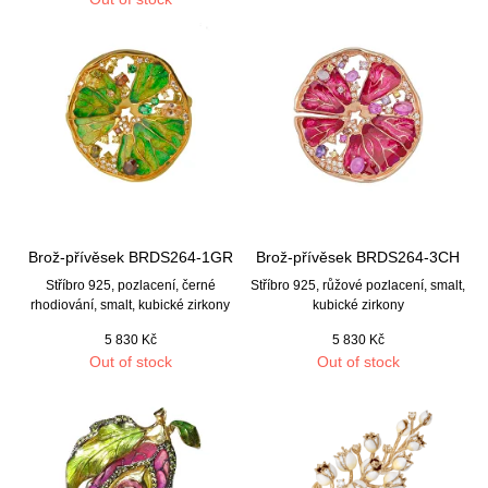
Brož-přívěsek BRDS264-1GR
Brož-přívěsek BRDS264-3CH
Stříbro 925, pozlacení, černé
Stříbro 925, růžové pozlacení, smalt,
rhodiování, smalt, kubické zirkony
kubické zirkony
5 830
Kč
5 830
Kč
Out of stock
Out of stock