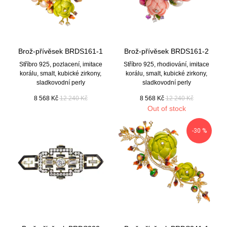
Brož-přívěsek BRDS161-1
Brož-přívěsek BRDS161-2
Stříbro 925, pozlacení, imitace
Stříbro 925, rhodiování, imitace
korálu, smalt, kubické zirkony,
korálu, smalt, kubické zirkony,
sladkovodní perly
sladkovodní perly
8 568
Kč
12 240
Kč
8 568
Kč
12 240
Kč
Out of stock
-30 %