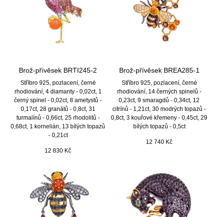
Brož-přívěsek BRTI245-2
Brož-přívěsek BREA285-1
Stříbro 925, pozlacení, černé
Stříbro 925, pozlacení, černé
rhodiování, 4 diamanty - 0,02ct, 1
rhodiování, 14 černých spinelů -
černý spinel - 0,02ct, 8 ametystů -
0,23ct, 9 smaragdů - 0,34ct, 12
0,17ct, 28 granátů - 0,8ct, 31
citrínů - 1,21ct, 30 modrých topazů -
turmalínů - 0,66ct, 25 rhodolitů -
0,8ct, 3 kouřové křemeny - 0,45ct, 29
0,68ct, 1 kornelián, 13 bílých topazů
bílých topazů - 0,5ct
- 0,21ct
12 740
Kč
12 830
Kč