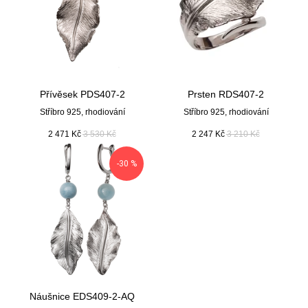
Přívěsek PDS407-2
Prsten RDS407-2
Stříbro 925, rhodiování
Stříbro 925, rhodiování
2 471
Kč
3 530
Kč
2 247
Kč
3 210
Kč
-30 %
Náušnice EDS409-2-AQ