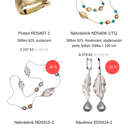
Prsten RDS407-1
Náhrdelník NDS408-1/TQ
Stříbro 925, pozlacení
Stříbro 925, rhodiování, sladkovodní
perly, tyrkys. Délka = 100 cm
2 247
Kč
3 210
Kč
8 078
Kč
11 540
Kč
-30 %
-30 %
Náhrdelník NDS415-2
Náušnice EDS414-2