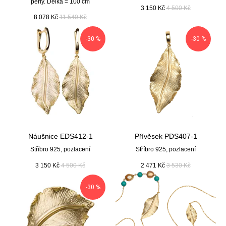
perly. Délka = 100 cm
3 150
Kč
4 500
Kč
8 078
Kč
11 540
Kč
-30 %
-30 %
Náušnice EDS412-1
Přívěsek PDS407-1
Stříbro 925, pozlacení
Stříbro 925, pozlacení
3 150
Kč
4 500
Kč
2 471
Kč
3 530
Kč
-30 %